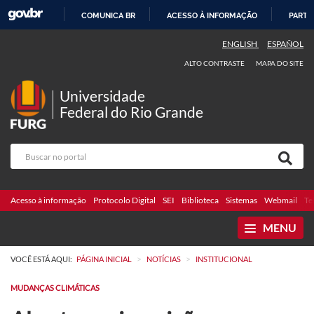
COMUNICA BR
ACESSO À INFORMAÇÃO
PARTI
IR
ENGLISH
ESPAÑOL
PARA
ALTO CONTRASTE
MAPA DO SITE
O
CONTEÚDO
Universidade
Federal do Rio Grande
Acesso à informação
Protocolo Digital
SEI
Biblioteca
Sistemas
Webmail
Te
MENU
>
>
VOCÊ ESTÁ AQUI:
PÁGINA INICIAL
NOTÍCIAS
INSTITUCIONAL
MUDANÇAS CLIMÁTICAS